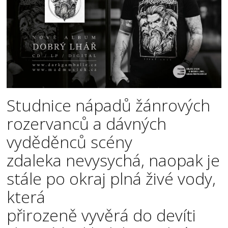
Studnice nápadů žánrových
rozervanců a dávných
vyděděnců scény
zdaleka nevysychá, naopak je
stále po okraj plná živé vody,
která
přirozeně vyvěrá do devíti