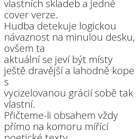
vlastních skladeb a jedné
cover verze.
Hudba detekuje logickou
návaznost na minulou desku,
ovšem ta
aktuální se jeví být místy
ještě dravější a lahodně kope
s
vycizelovanou grácií sobě tak
vlastní.
Přičteme-li obsahem vždy
přímo na komoru mířící
poetické texty