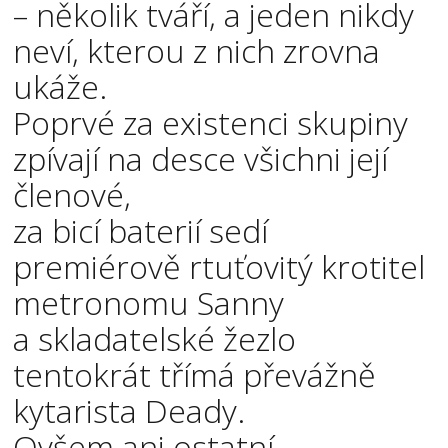
– několik tváří, a jeden nikdy
neví, kterou z nich zrovna
ukáže.
Poprvé za existenci skupiny
zpívají na desce všichni její
členové,
za bicí baterií sedí
premiérově rtuťovitý krotitel
metronomu Sanny
a skladatelské žezlo
tentokrát třímá převážně
kytarista Deady.
Ovšem ani ostatní