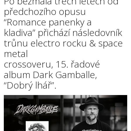
Po bezmála třech letech od
předchozího opusu
“Romance panenky a
kladiva” přichází následovník
trůnu electro rocku & space
metal
crossoveru, 15. řadové
album Dark Gamballe,
“Dobrý lhář”.